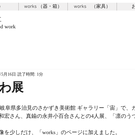
e
works （器・箱）
works （家具）
木工
work
年5月16日
読了時間: 1分
わ展
から岐阜県多治見のさかずき美術館 ギャラリー「宙」で、
和宏さん、真鍮の永井小百合さんとの4人展、「凛のう
像を少しだけ、「works」のページに加えました。