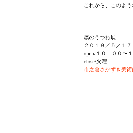
これから、このよう
凛のうつわ展
２０１９／５／１７
open/１０：００〜
close/火曜
市之倉さかずき美術