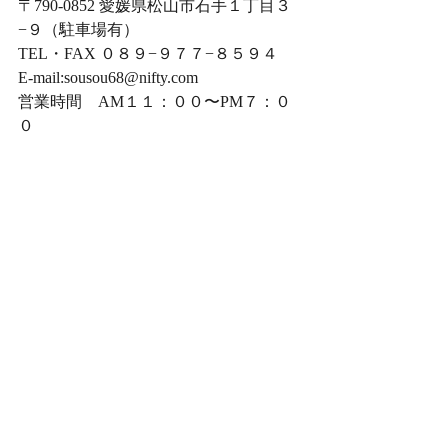
〒790-0852 愛媛県松山市石手１丁目３
−９（駐車場有）
TEL・FAX ０８９−９７７−８５９４　
E-mail:sousou68@nifty.com
営業時間　AM１１：００〜PM７：０
０